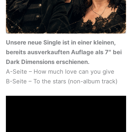
Unsere neue Single ist in einer kleinen,
bereits ausverkauften Auflage als 7″ bei
Dark Dimensions erschienen.
A-Seite – How much love can you give
B-Seite – To the stars (non-album track)