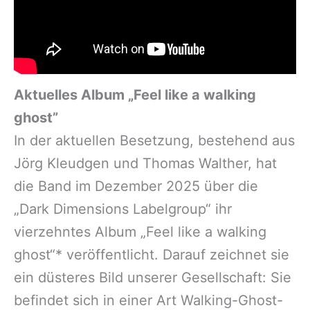
Aktuelles Album „Feel like a walking
ghost”
In der aktuellen Besetzung, bestehend aus
Jörg Kleudgen und Thomas Walther, hat
die Band im Dezember 2025 über die
„Dark Dimensions Labelgroup“ ihr
vierzehntes Album „Feel like a walking
ghost“* veröffentlicht. Darauf zeichnet sie
ein düsteres Bild unserer Gesellschaft: Sie
befindet sich in einer Art Walking-Ghost-